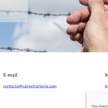
E-mail
M
contacto@cprextranjeria.com
A
P
Para ofrecer